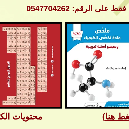
على الرقم: 0547704262
ط هنا
) محتويات الكتاب