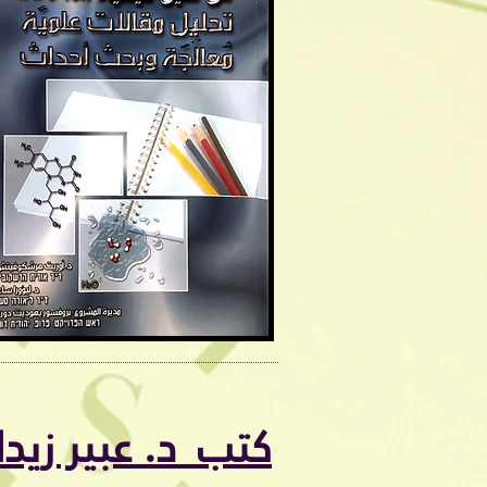
كتب د. عبير زيدا