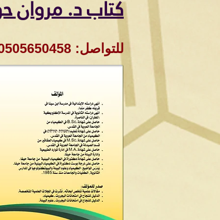
كتاب د. مروان ح
للتواصل: 0505650458 بريد الكتروني: