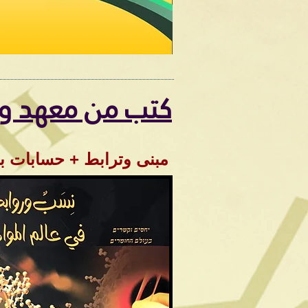
كتب من معهد وا
مبنى وترابط + ح