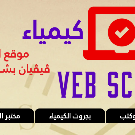
كيمياء
موقع ا
ڤيڤيان بش
وكتب
بجروت الكيمياء
مختبر ا