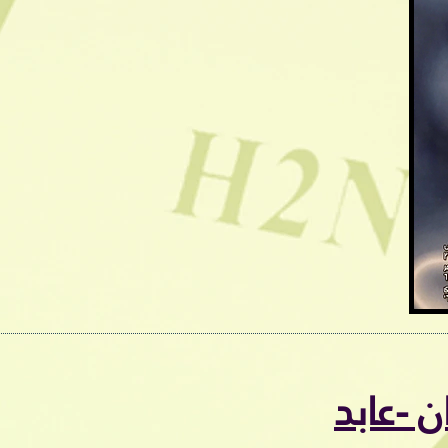
ن -عابد