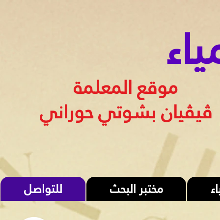
ياء
موقع المعلمة
ڤيڤيان بشوتي حوراني
ء
مختبر البحث
للتواصل