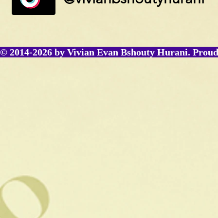
© 2014-2026 by Vivian Evan Bshouty Hurani. Proud